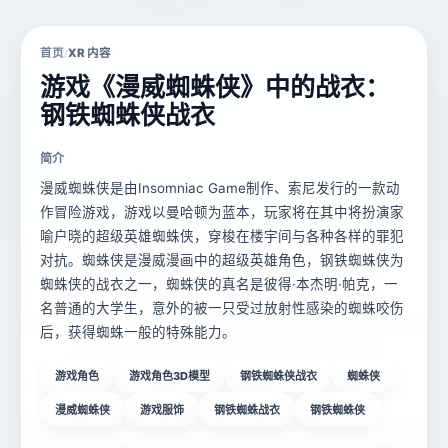
首页
XR 内容
/
游戏《漫威蜘蛛侠》中的战衣：
钢铁蜘蛛侠战衣
简介
漫威蜘蛛侠是由Insomniac Game制作、索尼发行的一款动
作冒险游戏，游戏以曼哈顿为蓝本，玩家将在其中将扮演家
喻户晓的超级英雄蜘蛛侠，穿梭在楼宇间与各种各样的罪犯
对抗。蜘蛛侠是漫威漫画中的超级英雄角色，钢铁蜘蛛侠为
蜘蛛侠的战衣之一，蜘蛛侠的真名是彼得·本杰明·帕克，一
名普通的大学生，意外的被一只受过放射性感染的蜘蛛咬伤
后，获得蜘蛛一般的特殊能力。
游戏角色
游戏角色3D模型
钢铁蜘蛛侠战衣
蜘蛛侠
漫威蜘蛛侠
游戏服饰
钢铁蜘蛛战衣
钢铁蜘蛛侠