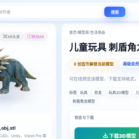
搜索
/
/
首页
模型库
生活用品
XR头显
移动AR
儿童玩具 刺盾角
高级会员
3 创造币解锁当前模型
可在线预览该模型、下载支持格式，
标签
玩具
恐龙
玩具3D模型
刺盾角龙模型
预览与下载
,obj,stl
下载3D模型
D、Unity、Vision Pro 或