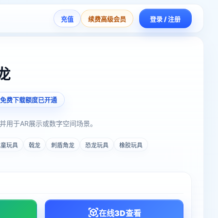
充值
续费高级会员
登录 / 注册
龙
免费下载额度已开通
并用于AR展示或数字空间场景。
儿童玩具
戟龙
刺盾角龙
恐龙玩具
橡胶玩具
在线3D查看