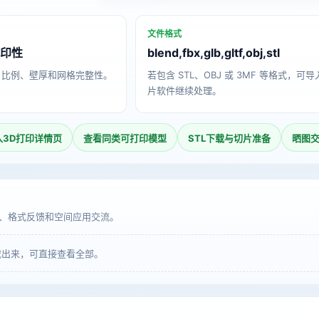
文件格式
打印性
blend,fbx,glb,gltf,obj,stl
、比例、壁厚和网格完整性。
若包含 STL、OBJ 或 3MF 等格式，可
片软件继续处理。
入3D打印详情页
查看同类可打印模型
STL下载与切片准备
晒图
、格式反馈和空间应用交流。
载出来，可直接查看全部。