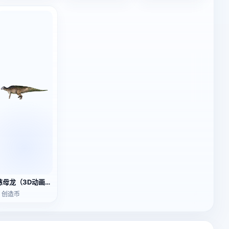
慈母龙（3D动画模型）
3 创造币