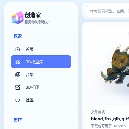
搜索
创造家
看见你的创造力
探索
首页
3D模型库
合集
3D打印
社区
文件格式
blend,fbx,glb,gltf
创作
下载包可用于 Blender、C4