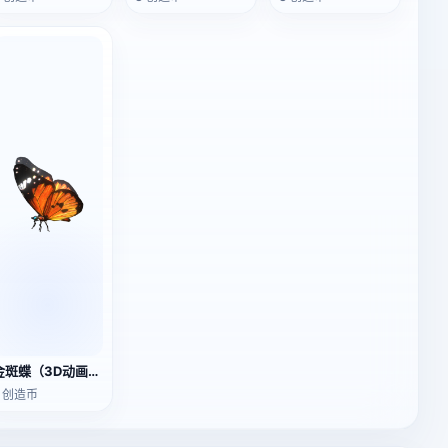
金斑蝶（3D动画模型）
2 创造币