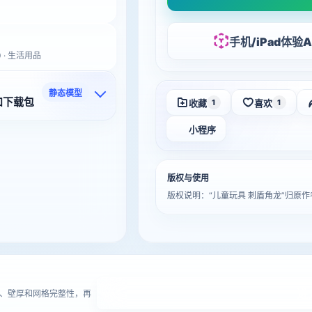
手机/iPad体验A
0 · 生活用品
静态模型
和下载包
收藏
喜欢
1
1
小程序
版权与使用
版权说明：“儿童玩具 刺盾角龙”归原
进
、壁厚和网格完整性，再