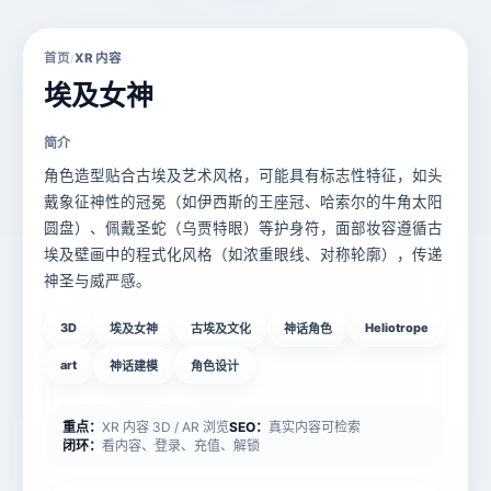
首页
XR 内容
/
埃及女神
简介
角色造型贴合古埃及艺术风格，可能具有标志性特征，如头
戴象征神性的冠冕（如伊西斯的王座冠、哈索尔的牛角太阳
圆盘）、佩戴圣蛇（乌贾特眼）等护身符，面部妆容遵循古
埃及壁画中的程式化风格（如浓重眼线、对称轮廓），传递
神圣与威严感。
3D
Heliotrope
埃及女神
古埃及文化
神话角色
art
神话建模
角色设计
重点：
XR 内容 3D / AR 浏览
SEO：
真实内容可检索
闭环：
看内容、登录、充值、解锁