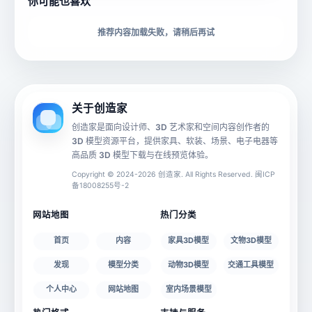
你可能也喜欢
下载格式
材质贴图
推荐内容加载失败，请稍后再试
动画数据
手机 AR
关于创造家
创造家是面向设计师、3D 艺术家和空间内容创作者的
3D 模型资源平台，提供家具、软装、场景、电子电器等
源文件
文件大小
高品质 3D 模型下载与在线预览体验。
Copyright © 2024-2026 创造家. All Rights Reserved. 闽ICP
备18008255号-2
授权说明
网站地图
热门分类
首页
内容
家具3D模型
文物3D模型
发现
模型分类
动物3D模型
交通工具模型
个人中心
网站地图
室内场景模型