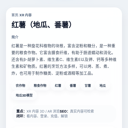
首页
XR 内容
/
红薯（地瓜、番薯）
简介
红薯是一种旋花科植物的块根，富含淀粉和糖分，是一种重
要的粮食作物。它富含膳食纤维，有助于肠道蠕动和消化。
还含有β-胡萝卜素、维生素C、维生素E以及钾、钙等多种维
生素和矿物质。红薯的烹饪方法多样，可以烤、蒸、煮、
炸，也可用于制作糖类、淀粉或酒精等加工品。
农作物
粮食作物
红薯
番薯
甘薯
地瓜
地瓜3D模型
重点：
XR 内容 3D / AR 浏览
SEO：
真实内容可检索
闭环：
看内容、登录、充值、解锁