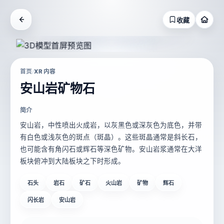
收藏
首页
XR 内容
/
安山岩矿物石
简介
安山岩，中性喷出火成岩，以灰黑色或深灰色为底色，并带
有白色或浅灰色的斑点（斑晶）。这些斑晶通常是斜长石，
也可能含有角闪石或辉石等深色矿物。安山岩浆通常在大洋
板块俯冲到大陆板块之下时形成。
石头
岩石
矿石
火山岩
矿物
辉石
闪长岩
安山岩