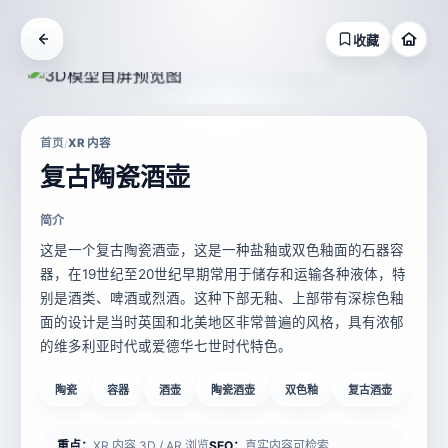
收藏
首页
XR 内容
/
复古陶瓷酒壶
简介
这是一个复古陶瓷酒壶，这是一种盐釉或双色釉面的石器容
器，在19世纪至20世纪早期常用于储存和运输各种液体，特
别是酒类、啤酒或烈酒。这种下部无釉、上部带有深棕色釉
面的设计是当时英国和北美地区非常普遍的风格，具有浓郁
的维多利亚时代或爱德华七世时代特色。
陶瓷
容器
酒壶
陶瓷酒壶
双色釉
复古酒壶
重点：
XR 内容 3D / AR 浏览
SEO：
真实内容可检索