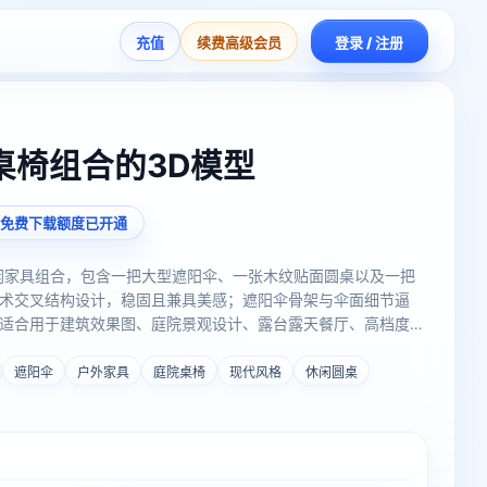
充值
续费高级会员
登录 / 注册
桌椅组合的3D模型
免费下载额度已开通
闲家具组合，包含一把大型遮阳伞、一张木纹贴面圆桌以及一把
术交叉结构设计，稳固且兼具美感；遮阳伞骨架与伞面细节逼
适合用于建筑效果图、庭院景观设计、露台露天餐厅、高档度假
景布置。拓扑结构合理，材质贴图完整，细节丰富，能够大幅提
遮阳伞
户外家具
庭院桌椅
现代风格
休闲圆桌