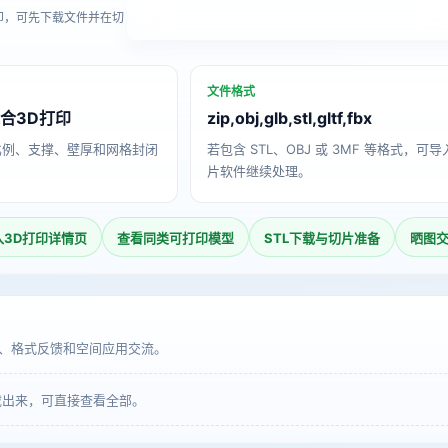
进
印，可先下载文件并在切
文件格式
合3D打印
zip,obj,glb,stl,gltf,fbx
比例、支撑、壁厚和网格封闭
若包含 STL、OBJ 或 3MF 等格式，可
片软件继续处理。
入3D打印详情页
查看同类可打印模型
STL下载与切片准备
晒图
、格式反馈和空间应用交流。
载出来，可直接查看全部。