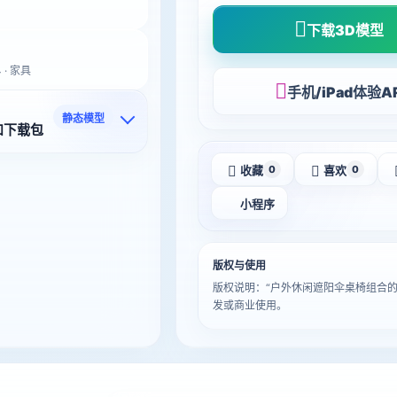
下载3D模型
 · 家具
手机/iPad体验A
静态模型
和下载包
收藏
喜欢
0
0
小程序
版权与使用
版权说明：“户外休闲遮阳伞桌椅组合
发或商业使用。