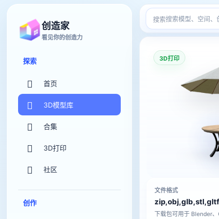
搜索
创造家
看见你的创造力
3D打印
探索
首页
3D模型库
合集
3D打印
社区
文件格式
zip,obj,glb,stl,glt
创作
下载包可用于 Blender、C4