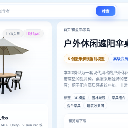
搜索
/
/
首页
模型库
家具
XR头显
移动AR
户外休闲遮阳伞
高级会员
5 创造币解锁当前模型
本3D模型为一套现代风格的户外休
带座垫的靠背椅。桌腿采用独特的艺
真；椅子配有高质感条纹座垫。非常
村、园林绿化等3D效果图渲染与场
升您的场景真实度。
标签
3D模型
园林景观
家具组合
露台家具
建筑效果图
f,fbx
预览与下载
D、Unity、Vision Pro 或