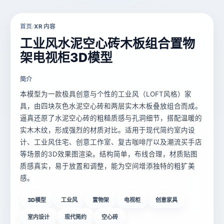
首页
XR 内容
/
工业风水泥空心砖木板组合置物
架电视柜3D模型
简介
本模型为一款极具创意与个性的工业风（LOFT风格）家
具，由四块灰色水泥空心砖和两层实木木板叠放组合而成。
逼真还原了水泥空心砖的粗糙质感与孔洞细节，搭配温暖的
实木木纹，形成强烈的材质对比。适用于现代简约室内设
计、工业风住宅、创意工作室、复古咖啡厅以及潮流买手店
等场景的3D效果图渲染。结构简单，布线合理，材质贴图
质感真实，易于放置和调整，能为空间增添独特的粗犷美
感。
3D模型
工业风
置物架
电视柜
创意家具
室内设计
现代简约
空心砖