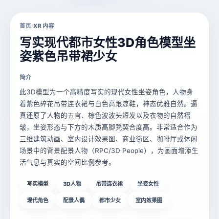
首页
XR 内容
/
写实现代都市女性3D角色模型坐
姿紫色吊带裙少女
简介
此3D模型为一个高精度写实的现代女性坐姿角色，人物身
着紫色碎花吊带连衣裙与白色高跟凉鞋，神态优雅自然。逼
真还原了人物的五官、棕色波波头短发以及衣物的自然褶
皱，坐姿形态与下方的木质高脚凳契合度高。非常适合作为
三维建筑动画、室内设计效果图、商业街区、咖啡厅或休闲
场景中的背景配景人物（RPC/3D People），为画面增添生
活气息与真实的空间比例参考。
写实模型
3D人物
吊带连衣裙
坐姿女性
现代角色
配景人偶
都市少女
室内效果图