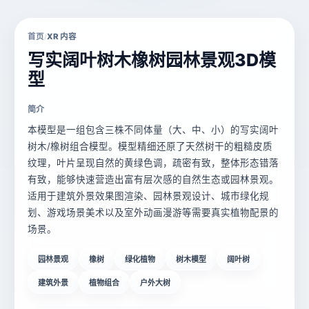
首页
XR 内容
/
写实阔叶树木橡树园林景观3D模
型
简介
本模型是一组包含三株不同体量（大、中、小）的写实阔叶
树木/橡树组合模型。模型精细还原了天然树干的粗糙皮质
纹理，叶片呈现自然的黄绿色调，疏密有致，整体形态错落
有致，能够快速营造出富有层次感的自然生态或园林景观。
适用于建筑外景效果图渲染、园林景观设计、城市绿化规
划、游戏场景美术以及室外动画漫游等需要真实植物配景的
场景。
园林景观
橡树
绿化植物
树木模型
阔叶树
建筑外景
植物组合
户外大树