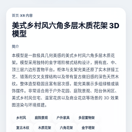
首页
XR 内容
/
美式乡村风六角多层木质花架 3D
模型
简介
本模型是一款极具几何美感的美式乡村风六角多层木质花
架。模型采用独特的金字塔阶梯式结构设计，拥有底、中、
顶三层六边形置物平台。柜体与支架完美还原了实木拼接工
艺、错落的交叉支撑结构以及带有复古做旧感的深色天然木
纹。整体造型稳固且富有层次感，能完美展示多组绿植或装
饰摆件。非常适合用于户外花园、庭院景观、阳台休闲区、
美式乡村风住宅、温室花房以及商业花店等场景的 3D 效果
图渲染与环境搭建。
乡村风
庭院景观
户外家具
多层置物架
复古木纹
木质花架
六角花架
金字塔架