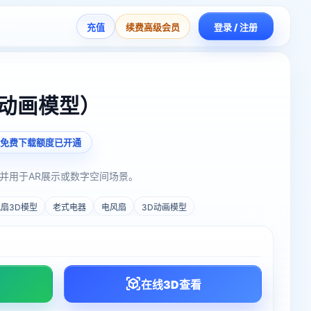
充值
续费高级会员
登录 / 注册
D动画模型）
免费下载额度已开通
并用于AR展示或数字空间场景。
扇3D模型
老式电器
电风扇
3D动画模型
在线3D查看