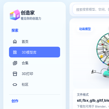
搜索
创造家
看见你的创造力
动画模型
探索
首页
3D模型库
合集
3D打印
社区
文件格式
stl,fbx,glb,gltf,b
创作
下载包可用于 Blender、C4