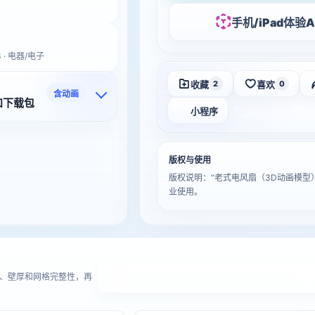
手机/iPad体验A
 · 电器/电子
收藏
喜欢
2
0
含动画
和下载包
小程序
版权与使用
版权说明：“老式电风扇（3D动画模
业使用。
进
、壁厚和网格完整性，再