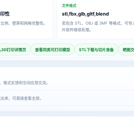
文件格式
打印性
stl,fbx,glb,gltf,blend
、比例、壁厚和网格完整性。
若包含 STL、OBJ 或 3MF 等格式，可
片软件继续处理。
入3D打印详情页
查看同类可打印模型
STL下载与切片准备
晒图
、格式反馈和空间应用交流。
载出来，可直接查看全部。