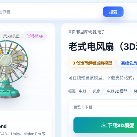
搜索
/
/
首页
模型库
电器/电子
XR头显
移动AR
老式电风扇（3
高级会员
3 创造币解锁当前模型
可在线预览该模型、下载支持格式，
标签
电器
风扇
电器3D模型
风
预览与下载
下载3D模型
lend
D、Unity、Vision Pro 或