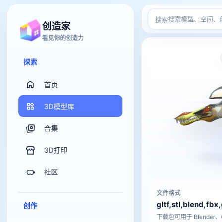
搜索
创造家
看见你的创造力
探索
首页
3D模型库
合集
3D打印
社区
文件格式
gltf,stl,blend,fbx
创作
下载包可用于 Blender、C4