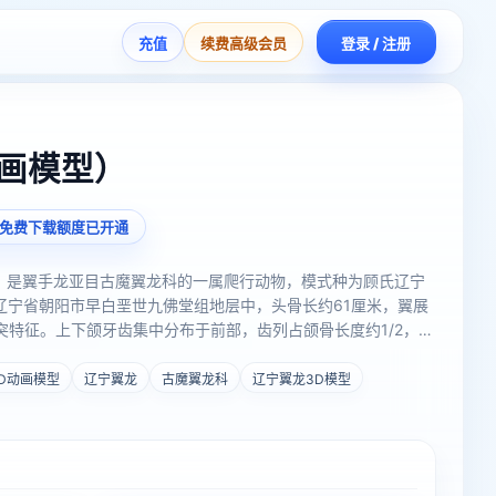
充值
续费高级会员
登录 / 注册
动画模型）
免费下载额度已开通
terus）是翼手龙亚目古魔翼龙科的一属爬行动物，模式种为顾氏辽宁
中国辽宁省朝阳市早白垩世九佛堂组地层中，头骨长约61厘米，翼展
突特征。上下颌牙齿集中分布于前部，齿列占颌骨长度约1/2，其
存在明显牙齿替换现象，形态特征显示其可能以鱼类为主要食物
D动画模型
辽宁翼龙
古魔翼龙科
辽宁翼龙3D模型