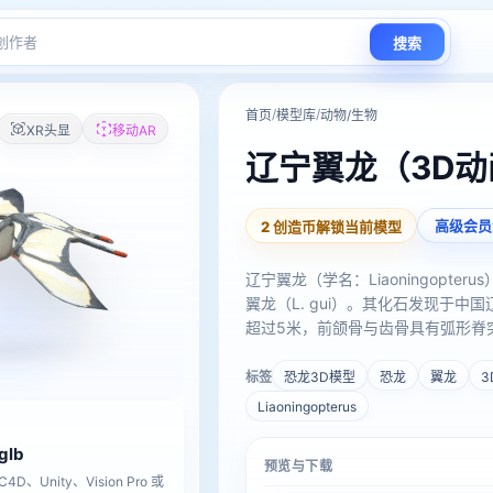
搜索
/
/
首页
模型库
动物/生物
XR头显
移动AR
辽宁翼龙（3D
高级会员
2 创造币解锁当前模型
辽宁翼龙（学名：Liaoningop
翼龙（L. gui）。其化石发现于
超过5米，前颌骨与齿骨具有弧形脊
中第4齿为已知翼龙中最大牙齿，并
来源。
标签
恐龙3D模型
恐龙
翼龙
3
Liaoningopterus
,glb
预览与下载
D、Unity、Vision Pro 或