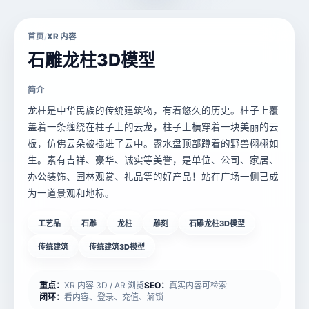
首页
XR 内容
/
石雕龙柱3D模型
简介
龙柱是中华民族的传统建筑物，有着悠久的历史。柱子上覆
盖着一条缠绕在柱子上的云龙，柱子上横穿着一块美丽的云
板，仿佛云朵被插进了云中。露水盘顶部蹲着的野兽栩栩如
生。素有吉祥、豪华、诚实等美誉，是单位、公司、家居、
办公装饰、园林观赏、礼品等的好产品！站在广场一侧已成
为一道景观和地标。
工艺品
石雕
龙柱
雕刻
石雕龙柱3D模型
传统建筑
传统建筑3D模型
重点：
XR 内容 3D / AR 浏览
SEO：
真实内容可检索
闭环：
看内容、登录、充值、解锁