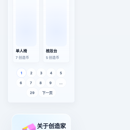
单人椅
梳妆台
7 创造币
5 创造币
1
2
3
4
5
6
7
8
9
...
29
下一页
关于创造家