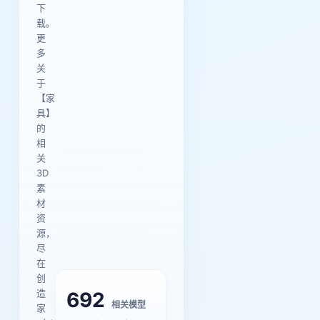
下
载。
更
多
关
于
【家
具】
的
相
关
3D
素
材
资
源，
尽
在
创
造
692
相关模型
家