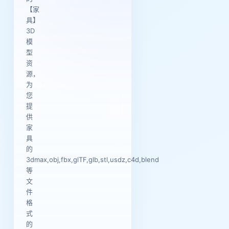
【家
具】
3D
模
型
资
源，
为
您
提
供
家
具
的
3dmax,obj,fbx,glTF,glb,stl,usdz,c4d,blend
等
文
件
格
式
的