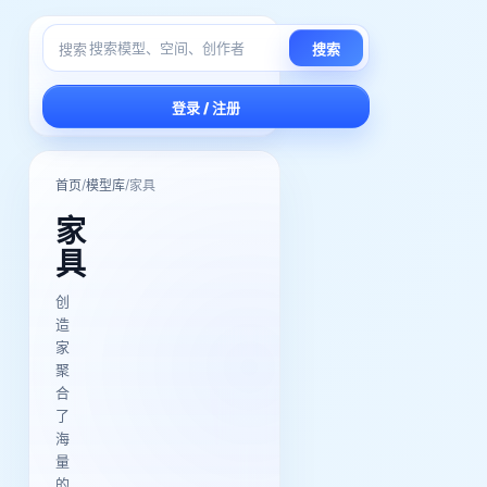
搜索
搜索
登录 / 注册
/
/
首页
模型库
家具
家
具
创
造
家
聚
合
了
海
量
的