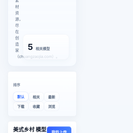
素
材
资
源，
尽
在
创
造
5
相关模型
家
（chuangzaojia.com）。
排序
默认
相关
最新
下载
收藏
浏览
美式乡村 模型
我的上传