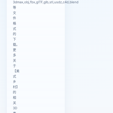
3dmax,obj,fbx,glTF,glb,stl,usdz,c4d,blend
等
文
件
格
式
的
下
载。
更
多
关
于
【美
式
乡
村】
的
相
关
3D