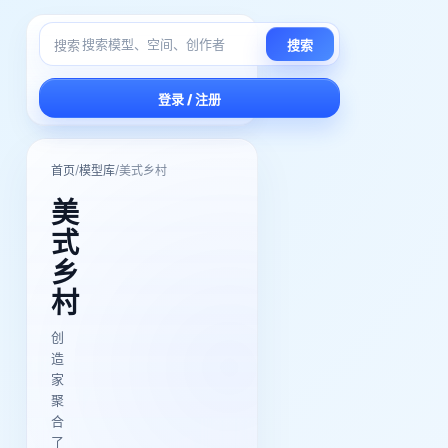
搜索
搜索
登录 / 注册
/
/
首页
模型库
美式乡村
美
式
乡
村
创
造
家
聚
合
了