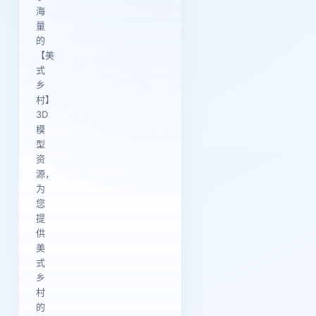
海
量
的
【美
式
乡
村】
3D
模
型
资
源，
为
您
提
供
美
式
乡
村
的