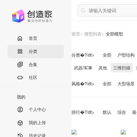
首页
模型列表
全部模型
首页
分类
分类�?/dt>
全部
户型结构
合集
武器/军事
其他
三维扫描
社区
风格�?/dt>
全部
大型场景
我的
个人中心
排行�?/dt>
默认
综合
最
我的上传
历史记录