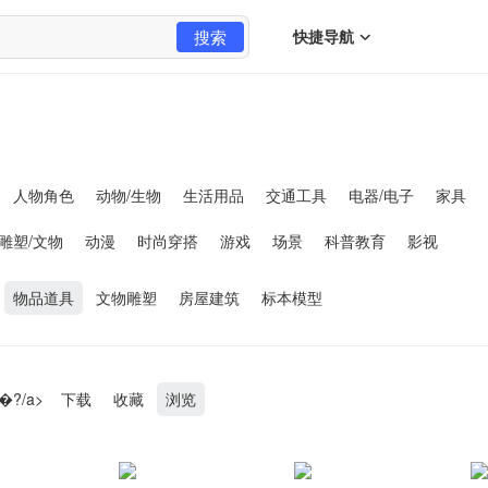
搜索
快捷导航
人物角色
动物/生物
生活用品
交通工具
电器/电子
家具
雕塑/文物
动漫
时尚穿搭
游戏
场景
科普教育
影视
物品道具
文物雕塑
房屋建筑
标本模型
�?/a>
下载
收藏
浏览