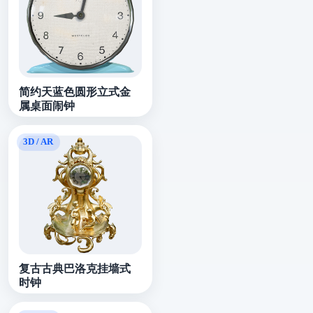
简约天蓝色圆形立式金
属桌面闹钟
复古古典巴洛克挂墙式
时钟