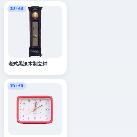
老式黑漆木制立钟