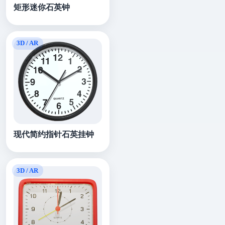
矩形迷你石英钟
现代简约指针石英挂钟