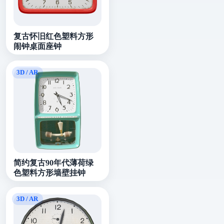
复古怀旧红色塑料方形
闹钟桌面座钟
简约复古90年代薄荷绿
色塑料方形墙壁挂钟