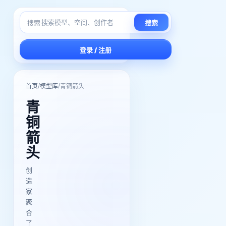
搜索
搜索
登录 / 注册
/
/
首页
模型库
青铜箭头
青
铜
箭
头
创
造
家
聚
合
了