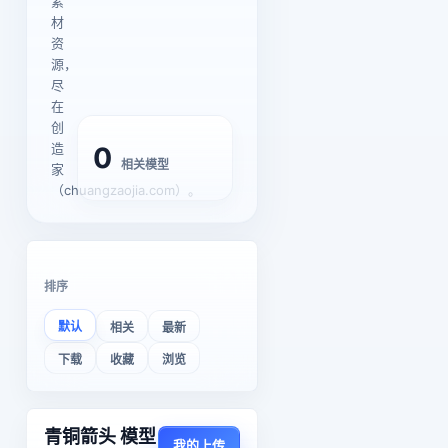
素
材
资
源，
尽
在
创
造
0
相关模型
家
（chuangzaojia.com）。
排序
默认
相关
最新
下载
收藏
浏览
青铜箭头 模型
我的上传