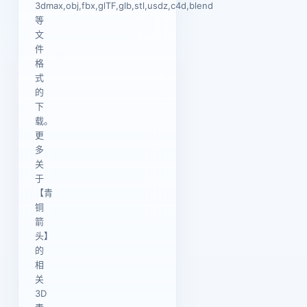
3dmax,obj,fbx,glTF,glb,stl,usdz,c4d,blend
等
文
件
格
式
的
下
载。
更
多
关
于
【青
铜
箭
头】
的
相
关
3D