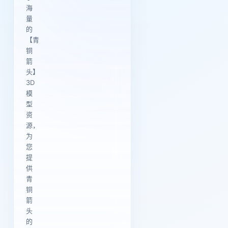
海
量
的
【青
铜
箭
头】
3D
模
型
资
源，
为
您
提
供
青
铜
箭
头
的