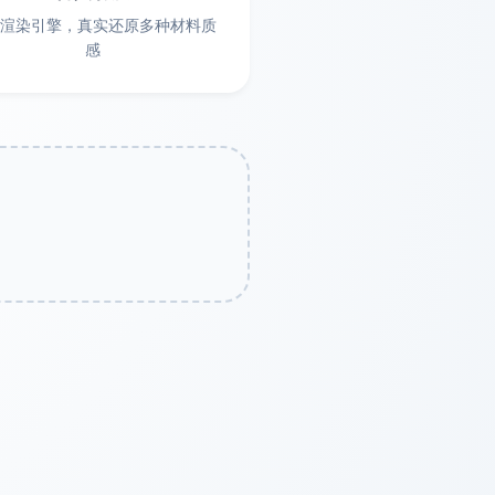
面，建筑模型首选。
质感高级。
渲染引擎，真实还原多种材料质
感
尺寸调整 (最长边)
10.0
小号
cm
确定
5cm
20cm
预估耗材:
~25g
实际尺寸:
-