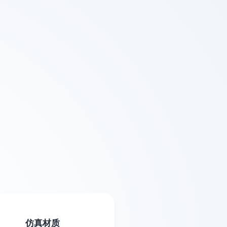
定制选项
换主题
模型库
上传模型
撑预览
选择打印机
系客服
始视角
打印材料
白色
牛皮纸色
表面光滑，细节表现力
复古纸质感，层纹不明
强，适合上色。
显，适合艺术品。
赤陶土
大理石
仿真材质
仿真陶土质感，哑光表
仿石材纹理，隐藏层纹，