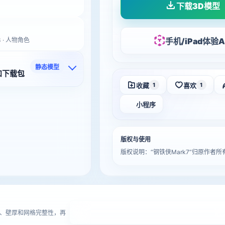
下载3D模型
手机/iPad体验A
3 · 人物角色
静态模型
和下载包
收藏
喜欢
1
1
小程序
版权与使用
版权说明：“钢铁侠Mark7”归原作
进
、壁厚和网格完整性，再