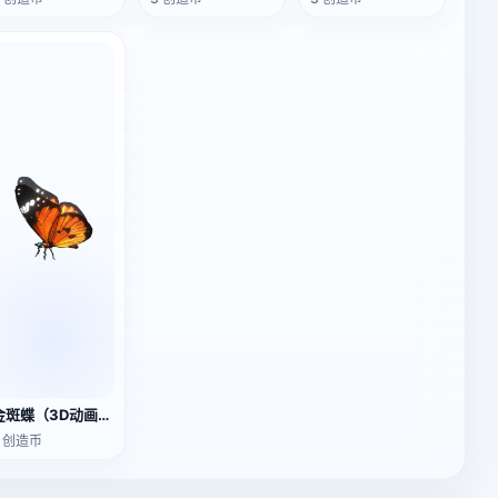
金斑蝶（3D动画模型）
2 创造币