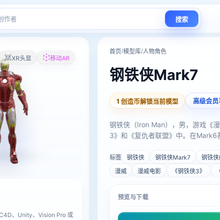
搜索
/
/
首页
模型库
人物角色
XR头显
移动AR
钢铁侠Mark7
高级会员
1 创造币解锁当前模型
钢铁侠（Iron Man），男，游戏
3》和《复仇者联盟》中。在Mark
标签
钢铁侠
钢铁侠Mark7
钢铁侠
漫威
漫威电影
《钢铁侠3》
预览与下载
D、Unity、Vision Pro 或