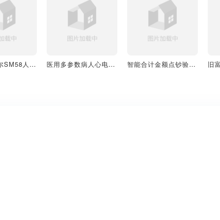
SHURE舒尔SM58人声话筒唱歌KTV麦克风
医用多参数病人心电图监护仪
智能合计金额点钞验钞机
关于创造家
网站地图
看见你的创造力
网站地图
创造家是面向设计师、3D艺
首页
术家和空间内容创作者的3D
模型分类
模型资源平台，提供家具、
软装、场景、电子电器等高
模型合集
质量3D模型下载与在线预览
社区
体验。