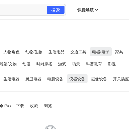
搜索
快捷导航
人物角色
动物/生物
生活用品
交通工具
电器/电子
家具
雕塑/文物
动漫
时尚穿搭
游戏
场景
科普教育
影视
生活电器
厨卫电器
电脑设备
仪器设备
摄像设备
开关插座
�?/a>
下载
收藏
浏览