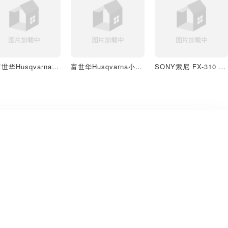
旧富世华Husqvarna小型汽油发电机G3200P家用户外照明
富世华Husqvarna小型汽油发电机G3200P家用户外照明
SONY索尼 FX-310 便携式电视收音机三用多功能机（做旧）
热门分类
热门格式
家具3D模型
OBJ模型
沙发3D模型
FBX模型
灯具3D模型
GLB模型
室内场景3D模型
GLTF模型
美式乡村3D模型
STL模型