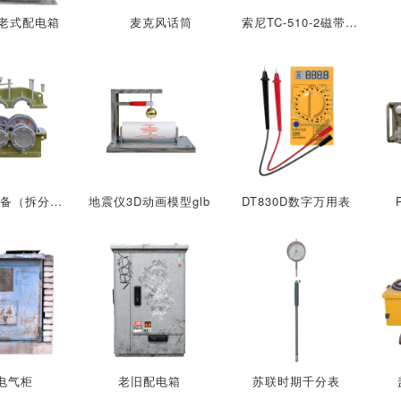
老式配电箱
麦克风话筒
索尼TC-510-2磁带录音机
减速齿轮设备（拆分展示带动画）glb
地震仪3D动画模型glb
DT830D数字万用表
电气柜
老旧配电箱
苏联时期千分表