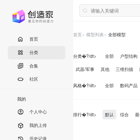
首页
模型列表
全部模型
首页
分类
分类�?/dt>
全部
户型结构
合集
武器/军事
其他
三维扫描
社区
风格�?/dt>
全部
数码产品
我的
个人中心
排行�?/dt>
默认
综合
最
我的上传
历史记录