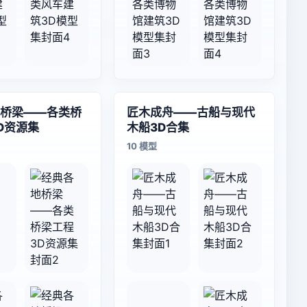
桥梁——各类桥
匠木成舟——古船与现代
D资源集
木船3D合集
10 模型