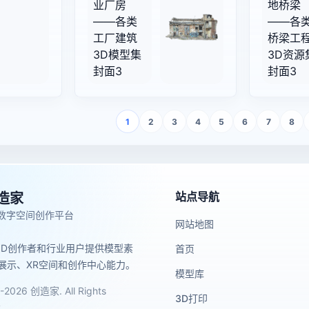
1
2
3
4
5
6
7
8
站点导航
造家
与数字空间创作平台
网站地图
3D创作者和行业用户提供模型素
首页
展示、XR空间和创作中心能力。
模型库
-2026 创造家. All Rights
3D打印
案