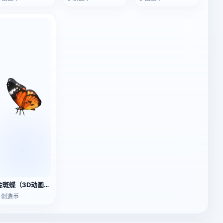
金斑蝶（3D动画模型）
2 创造币