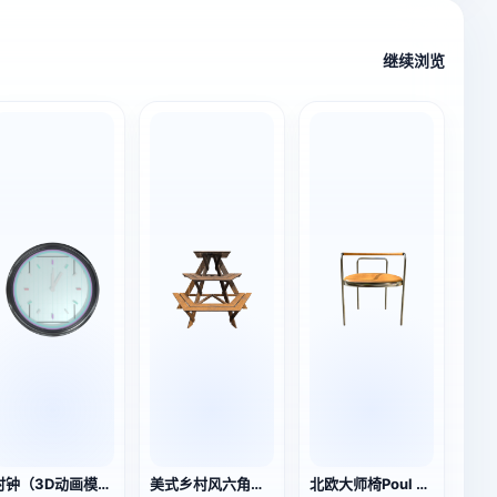
继续浏览
时钟（3D动画模型）
美式乡村风六角多层木质花架 3D模型
北欧大师椅Poul Kjærholm PK12 钢管扶手椅3D模型