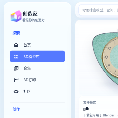
搜索
创造家
看见你的创造力
探索
首页
3D模型库
合集
3D打印
社区
文件格式
glb
创作
下载包可用于 Blender、C4