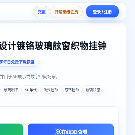
充值
开通高级会员
登录 / 注册
意设计镀铬玻璃舷窗织物挂钟
享每日免费下载额度
并用于AR展示或数字空间场景。
玻璃制品
50年代
法式挂钟
镀铬挂钟
玻璃舷窗
在线3D查看