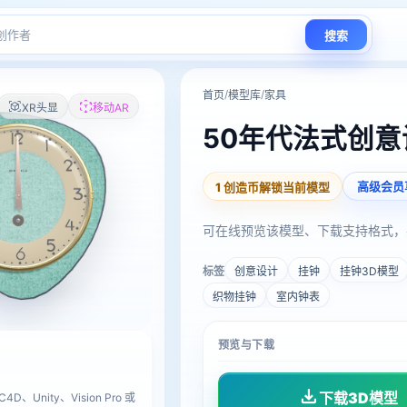
搜索
/
/
首页
模型库
家具
XR头显
移动AR
50年代法式创
高级会员
1 创造币解锁当前模型
可在线预览该模型、下载支持格式，
标签
创意设计
挂钟
挂钟3D模型
织物挂钟
室内钟表
预览与下载
下载3D模型
D、Unity、Vision Pro 或