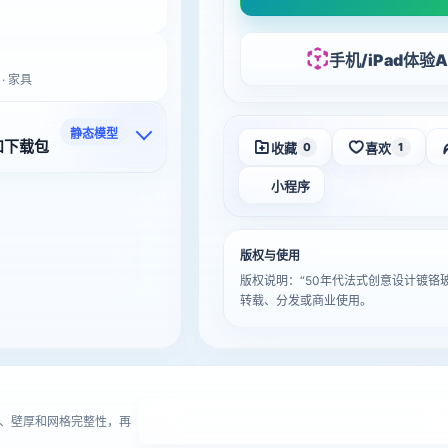
手机/iPad体验A
 · 家具
静态模型
和下载包
收藏
喜欢
0
1
小程序
版权与使用
版权说明：“50年代法式创意设计镀铬
转载、分发或商业使用。
进
、壁厚和网格完整性，再