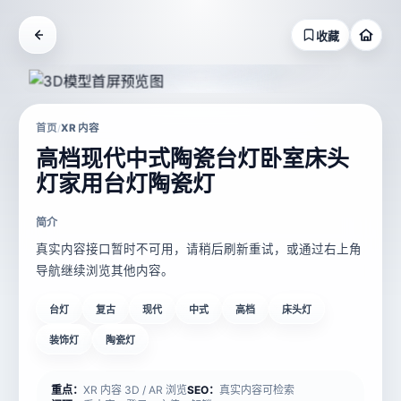
收藏
首页
XR 内容
/
高档现代中式陶瓷台灯卧室床头
灯家用台灯陶瓷灯
简介
真实内容接口暂时不可用，请稍后刷新重试，或通过右上角
导航继续浏览其他内容。
台灯
复古
现代
中式
高档
床头灯
装饰灯
陶瓷灯
重点：
XR 内容 3D / AR 浏览
SEO：
真实内容可检索