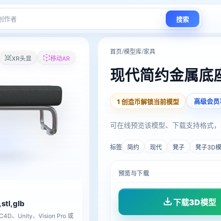
搜索
/
/
首页
模型库
家具
XR头显
移动AR
现代简约金属底
高级会员
1 创造币解锁当前模型
可在线预览该模型、下载支持格式，
标签
简约
现代
凳子
凳子3D
预览与下载
下载3D模型
,stl,glb
D、Unity、Vision Pro 或