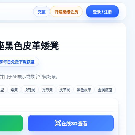
充值
开通高级会员
登录 / 注册
座黑色皮革矮凳
享每日免费下载额度
并用于AR展示或数字空间场景。
模型
矮凳
换鞋凳
方形凳
皮革凳
黑色皮革
金属底座
在线3D查看