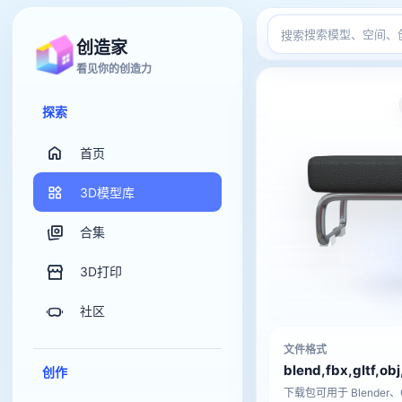
搜索
创造家
看见你的创造力
探索
首页
3D模型库
合集
3D打印
社区
文件格式
blend,fbx,gltf,obj
创作
下载包可用于 Blender、C4