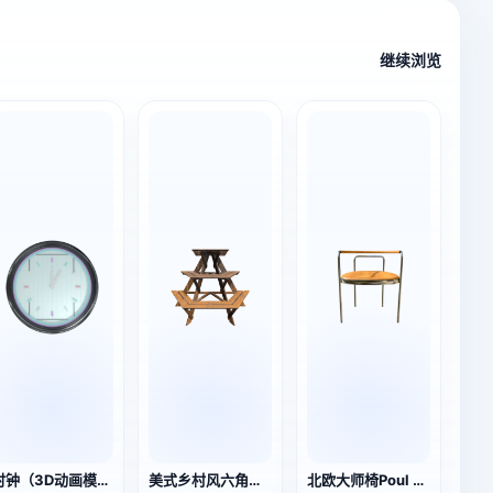
继续浏览
时钟（3D动画模型）
美式乡村风六角多层木质花架 3D模型
北欧大师椅Poul Kjærholm PK12 钢管扶手椅3D模型