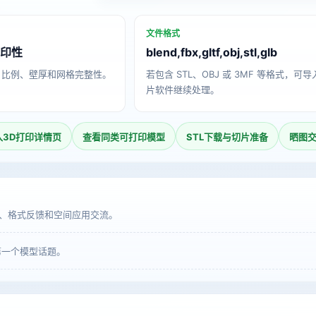
文件格式
打印性
blend,fbx,gltf,obj,stl,glb
、比例、壁厚和网格完整性。
若包含 STL、OBJ 或 3MF 等格式，可
片软件继续处理。
入3D打印详情页
查看同类可打印模型
STL下载与切片准备
晒图
、格式反馈和空间应用交流。
第一个模型话题。