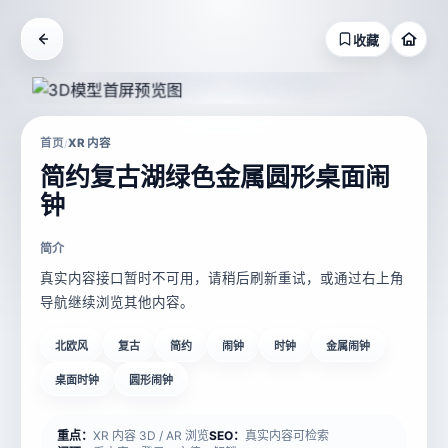
收藏
首页
XR 内容
/
简约复古湖绿色金属圆形桌面闹
钟
简介
真实内容接口暂时不可用，请稍后刷新重试，或通过右上角
导航继续浏览其他内容。
北欧风
复古
简约
闹钟
时钟
金属闹钟
桌面时钟
圆形闹钟
重点：
XR 内容 3D / AR 浏览
SEO：
真实内容可检索