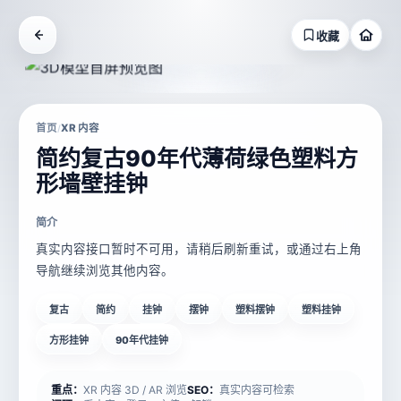
收藏
首页
XR 内容
/
简约复古90年代薄荷绿色塑料方
形墙壁挂钟
简介
真实内容接口暂时不可用，请稍后刷新重试，或通过右上角
导航继续浏览其他内容。
复古
简约
挂钟
摆钟
塑料摆钟
塑料挂钟
方形挂钟
90年代挂钟
重点：
XR 内容 3D / AR 浏览
SEO：
真实内容可检索