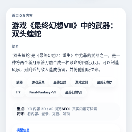
首页
XR 内容
/
游戏《最终幻想VII》中的武器：
双头蝰蛇
简介
“双头蝰蛇”是《最终幻想7：重生》中尤菲的武器之一，是一
种将两个新月形镰刀融合成一种致命的回旋刀刃。可以制造
风暴，对附近的敌人造成伤害，并将他们吸过来。
武器
游戏道具
最终幻想
游戏武器
最终幻想7
ff7
Final-Fantasy-VII
最终幻想VII
重点：
XR 内容 3D / AR 浏览
SEO：
真实内容可检索
闭环：
看内容、登录、充值、解锁
模型信息