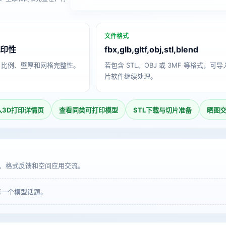
文件格式
打印性
fbx,glb,gltf,obj,stl,blend
、比例、壁厚和网格完整性。
若包含 STL、OBJ 或 3MF 等格式，可
片软件继续处理。
入3D打印详情页
查看同类可打印模型
STL下载与切片准备
晒图
、格式反馈和空间应用交流。
第一个模型话题。