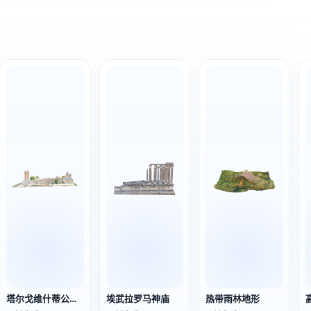
塔尔戈维什蒂公爵宫廷
埃武拉罗马神庙
热带雨林地形