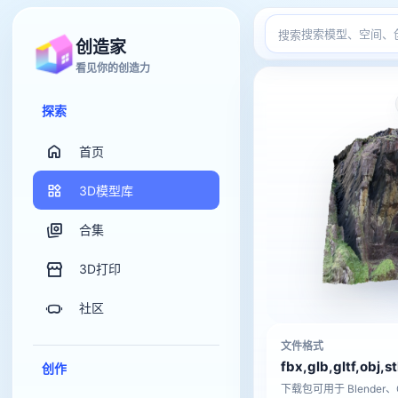
搜索
创造家
看见你的创造力
探索
首页
3D模型库
合集
3D打印
社区
文件格式
fbx,glb,gltf,obj,s
创作
下载包可用于 Blender、C4