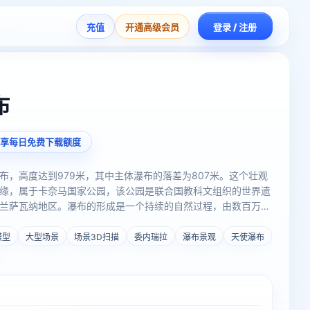
充值
开通高级会员
登录 / 注册
布
享每日免费下载额度
布，高度达到979米，其中主体瀑布的落差为807米。这个壮观
缘，属于卡奈马国家公园，该公园是联合国教科文组织的世界遗
兰萨瓦纳地区。瀑布的形成是一个持续的自然过程，由数百万年
丘伦河，倾泻至瀑布底部的峡谷中，形成了一个巨大的天然水
模型
大型场景
场景3D扫描
委内瑞拉
瀑布景观
天使瀑布