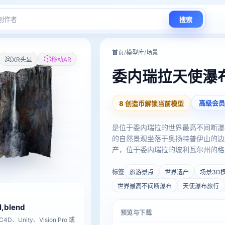
搜索
/
/
首页
模型库
场景
XR头显
移动AR
委内瑞拉天使瀑
高级会员
8 创造币解锁当前模型
是位于委内瑞拉的世界最高不间断瀑
的自然景观坐落于奥扬特普伊山的边
产，位于委内瑞拉的玻利瓦尔州的格
前石英岩的侵蚀作用形成。水流源自
池。是委内瑞拉的自然奇观。
标签
旅游景点
世界遗产
场景3D
世界最高不间断瀑布
天使瀑布旅行
tl,blend
预览与下载
D、Unity、Vision Pro 或