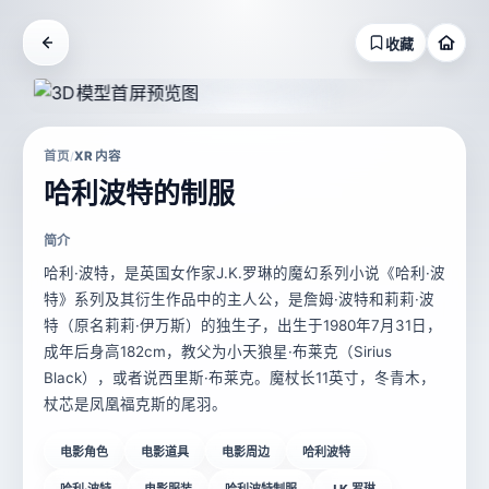
收藏
首页
XR 内容
/
哈利波特的制服
简介
哈利·波特，是英国女作家J.K.罗琳的魔幻系列小说《哈利·波
特》系列及其衍生作品中的主人公，是詹姆·波特和莉莉·波
特（原名莉莉·伊万斯）的独生子，出生于1980年7月31日，
成年后身高182cm，教父为小天狼星·布莱克（Sirius
Black），或者说西里斯·布莱克。魔杖长11英寸，冬青木，
杖芯是凤凰福克斯的尾羽。
电影角色
电影道具
电影周边
哈利波特