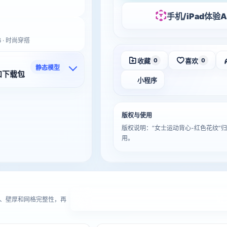
手机/iPad体验A
6 · 时尚穿搭
收藏
喜欢
0
0
静态模型
和下载包
小程序
版权与使用
版权说明：“女士运动背心-红色花纹
用。
进
、壁厚和网格完整性，再