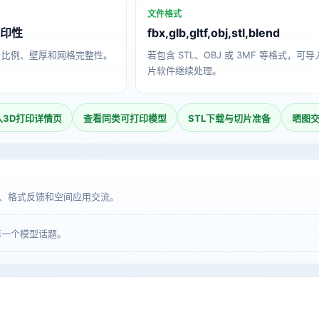
文件格式
打印性
fbx,glb,gltf,obj,stl,blend
、比例、壁厚和网格完整性。
若包含 STL、OBJ 或 3MF 等格式，可
片软件继续处理。
入3D打印详情页
查看同类可打印模型
STL下载与切片准备
晒图
、格式反馈和空间应用交流。
第一个模型话题。