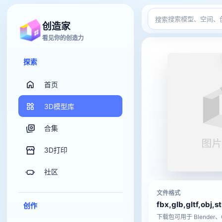
搜索
创造家
看见你的创造力
探索
首页
3D模型库
合集
3D打印
社区
文件格式
fbx,glb,gltf,obj,s
创作
下载包可用于 Blender、C4