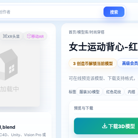
搜索
/
/
首页
模型库
时尚穿搭
XR头显
移动AR
女士运动背心-
高级会员
3 创造币解锁当前模型
可在线预览该模型、下载支持格式，
标签
服装3D模型
红色花纹
内搭
预览与下载
下载3D模型
tl,blend
D、Unity、Vision Pro 或