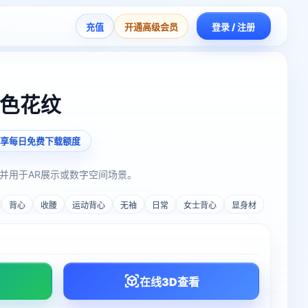
充值
开通高级会员
登录 / 注册
红色花纹
享每日免费下载额度
并用于AR展示或数字空间场景。
背心
收腰
运动背心
无袖
日常
女士背心
显身材
在线3D查看