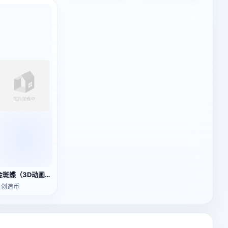
金斑蝶（3D动画模型）
2 创造币