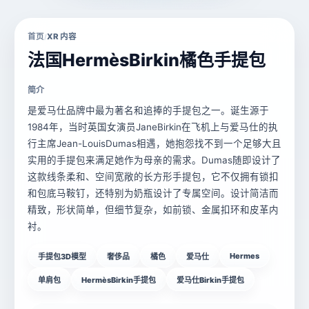
首页
XR 内容
/
法国HermèsBirkin橘色手提包
简介
是爱马仕品牌中最为著名和追捧的手提包之一。诞生源于
1984年，当时英国女演员JaneBirkin在飞机上与爱马仕的执
行主席Jean-LouisDumas相遇，她抱怨找不到一个足够大且
实用的手提包来满足她作为母亲的需求。Dumas随即设计了
这款线条柔和、空间宽敞的长方形手提包，它不仅拥有锁扣
和包底马鞍钉，还特别为奶瓶设计了专属空间。设计简洁而
精致，形状简单，但细节复杂，如前锁、金属扣环和皮革内
衬。
Hermes
手提包3D模型
奢侈品
橘色
爱马仕
单肩包
HermèsBirkin手提包
爱马仕Birkin手提包