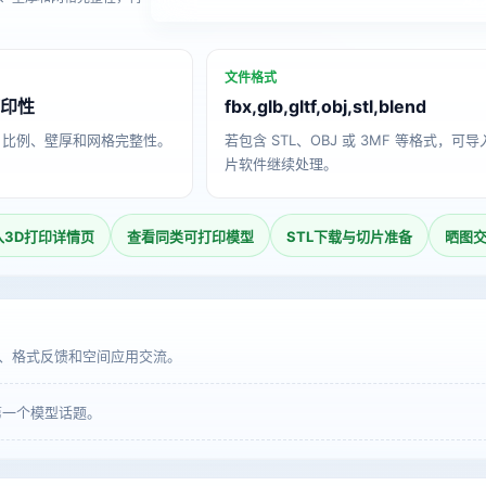
文件格式
打印性
fbx,glb,gltf,obj,stl,blend
、比例、壁厚和网格完整性。
若包含 STL、OBJ 或 3MF 等格式，可
片软件继续处理。
入3D打印详情页
查看同类可打印模型
STL下载与切片准备
晒图
、格式反馈和空间应用交流。
第一个模型话题。