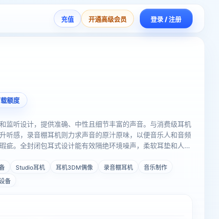
充值
开通高级会员
登录 / 注册
下载额度
和监听设计，提供准确、中性且细节丰富的声音。与消费级耳机
升听感，录音棚耳机则力求声音的原汁原味，以便音乐人和音频
瑕疵。全封闭包耳式设计能有效隔绝环境噪声，柔软耳垫和人体
专业录音棚中不可或缺，也受到许多音乐爱好者的青睐，适合那
备
Studio耳机
耳机3DM偶像
录音棚耳机
音乐制作
设备