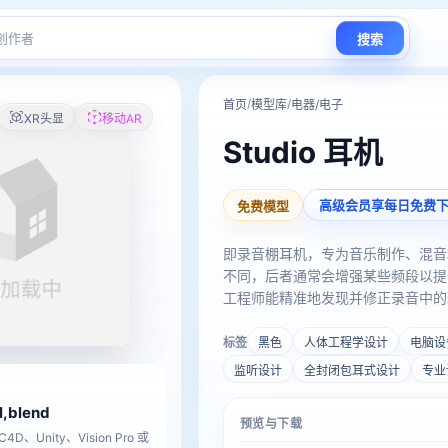
搜索
/
/
首页
模型库
电器/电子
XR头显
移动AR
Studio 耳机
高级会员享每日免费
免费模型
即录音棚耳机，专为音乐制作、混音
不同，后者通常会增强某些频段以提
工程师能精准地发现并修正录音中的
工程学设计确保长时间佩戴舒适。在
些追求真实声音还原的用户。
标签
黑色
人体工程学设计
电脑设
监听设计
全封闭包耳式设计
专业
tl,blend
预览与下载
D、Unity、Vision Pro 或