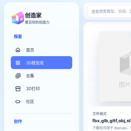
搜索
创造家
看见你的创造力
探索
首页
3D模型库
合集
3D打印
社区
文件格式
fbx,glb,gltf,obj,s
创作
下载包可用于 Blender、C4