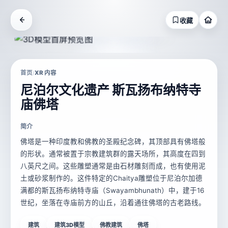
收藏
首页
XR 内容
/
尼泊尔文化遗产 斯瓦扬布纳特寺
庙佛塔
简介
佛塔是一种印度教和佛教的圣殿纪念碑，其顶部具有佛塔般
的形状。通常被置于宗教建筑群的露天场所，其高度在四到
八英尺之间。这些雕塑通常是由石材雕刻而成，也有使用泥
土或砂浆制作的。这件特定的Chaitya雕塑位于尼泊尔加德
满都的斯瓦扬布纳特寺庙（Swayambhunath）中，建于16
世纪，坐落在寺庙前方的山丘，沿着通往佛塔的古老路线。
建筑
建筑3D模型
佛教建筑
佛塔