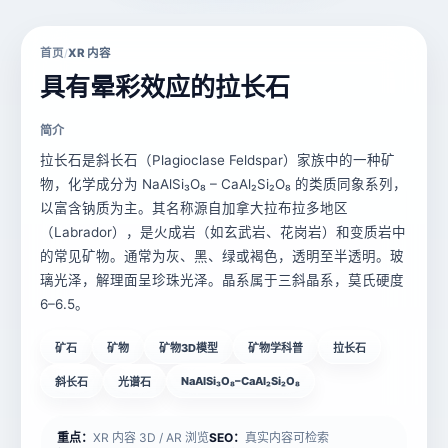
首页
XR 内容
/
具有晕彩效应的拉长石​
简介
拉长石是斜长石（Plagioclase Feldspar）家族中的一种矿
物，化学成分为 ​​NaAlSi₃O₈ – CaAl₂Si₂O₈​​ 的类质同象系列，
以富含钠质为主。其名称源自加拿大拉布拉多地区
（Labrador），是火成岩（如玄武岩、花岗岩）和变质岩中
的常见矿物。通常为灰、黑、绿或褐色，透明至半透明。玻
璃光泽，解理面呈珍珠光泽。晶系​​属于三斜晶系，莫氏硬度
6–6.5。
矿石
矿物
矿物3D模型
矿物学科普
拉长石​
NaAlSi₃O₈–CaAl₂Si₂O₈
斜长石
​​光谱石
重点：
XR 内容 3D / AR 浏览
SEO：
真实内容可检索