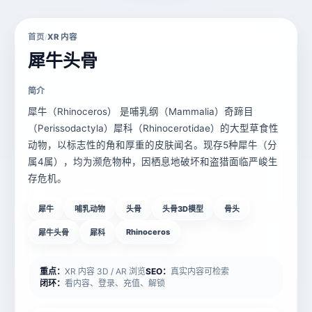
首页
XR 内容
/
犀牛头骨
简介
犀牛（Rhinoceros）​​ 是哺乳纲（Mammalia）奇蹄目
（Perissodactyla）犀科（Rhinocerotidae）的大型草食性
动物，以标志性的角和厚重的皮肤闻名。现存5种犀牛（分
属4属），均为濒危物种，因栖息地破坏和盗猎面临严峻生
存危机。
犀牛
哺乳动物
头骨
头骨3D模型
骨头
Rhinoceros
犀牛头骨
犀科
重点：
XR 内容 3D / AR 浏览
SEO：
真实内容可检索
闭环：
看内容、登录、充值、解锁