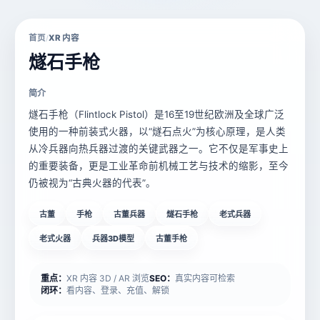
首页
XR 内容
/
燧石手枪
简介
燧石手枪（Flintlock Pistol）是16至19世纪欧洲及全球广泛
使用的一种前装式火器，以“燧石点火”为核心原理，是人类
从冷兵器向热兵器过渡的关键武器之一。它不仅是军事史上
的重要装备，更是工业革命前机械工艺与技术的缩影，至今
仍被视为“古典火器的代表”。
古董
手枪
古董兵器
燧石手枪
老式兵器
老式火器
兵器3D模型
古董手枪
重点：
XR 内容 3D / AR 浏览
SEO：
真实内容可检索
闭环：
看内容、登录、充值、解锁