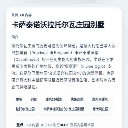
首页
XR 内容
/
卡萨泰诺沃拉托尔瓦庄园别墅
简介
拉托尔瓦庄园的历史可追溯至​​15世纪​​，是意大利伦巴第大区
贝加莫省（Provincia di Bergamo）卡萨泰诺沃镇
（Casatenovo）的一座历史悠久的贵族庄园，坐落在阿尔
卑斯山南麓的丘陵地带，毗邻“奥廖河”（Fiume Oglio）支
流。它是伦巴第地区“文艺复兴庄园文化”的典型代表，也是
研究意大利中世纪晚期至近代早期贵族生活、艺术与地方历
史的鲜活见证。
建筑
别墅
建筑3D模型
贵族庄园
意大利建筑
拉托尔瓦庄园
卡萨泰诺沃拉托尔瓦庄园别墅
意大利庄园
重点：
XR 内容 3D / AR 浏览
SEO：
真实内容可检索