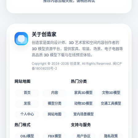
下载格式
材质贴图
推荐内容加载失败，请稍后再试
动画数据
手机 AR
关于创造家
创造家是面向设计师、3D 艺术家和空间内容创作者的
3D 模型资源平台，提供家具、软装、场景、电子电器等
源文件
文件大小
高品质 3D 模型下载与在线预览体验。
Copyright © 2024-2026 创造家. All Rights Reserved. 闽ICP
备18008255号-2
授权说明
网站地图
热门分类
首页
内容
家具3D模型
文物3D模型
发现
模型分类
动物3D模型
交通工具模型
个人中心
网站地图
室内场景模型
热门格式
支持与服务
OBJ模型
FBX模型
用户协议
隐私政策