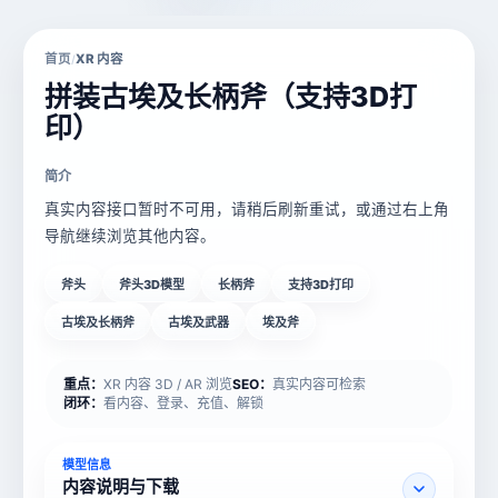
首页
XR 内容
/
拼装古埃及长柄斧（支持3D打
印）
简介
真实内容接口暂时不可用，请稍后刷新重试，或通过右上角
导航继续浏览其他内容。
斧头
斧头3D模型
长柄斧
支持3D打印
古埃及长柄斧
古埃及武器
埃及斧
重点：
XR 内容 3D / AR 浏览
SEO：
真实内容可检索
闭环：
看内容、登录、充值、解锁
模型信息
内容说明与下载