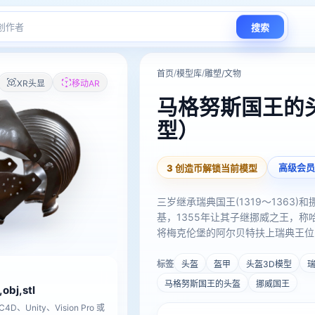
搜索
/
/
首页
模型库
雕塑/文物
XR头显
移动AR
马格努斯国王的头
型）
高级会员
3 创造币解锁当前模型
三岁继承瑞典国王(1319～1363)和
基，1355年让其子继挪威之王，
将梅克伦堡的阿尔贝特扶上瑞典王位
标签
头盔
盔甲
头盔3D模型
马格努斯国王的头盔
挪威国王
,obj,stl
D、Unity、Vision Pro 或