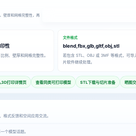
进
、壁厚和网格完整性，再
文件格式
打印性
blend,fbx,glb,gltf,obj,stl
、比例、壁厚和网格完整性。
若包含 STL、OBJ 或 3MF 等格式，可
片软件继续处理。
入3D打印详情页
查看同类可打印模型
STL下载与切片准备
晒图
、格式反馈和空间应用交流。
第一个模型话题。