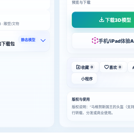
预览与下载
下载3D模型
 · 雕塑/文物
静态模型
手机/iPad体验A
和下载包
收藏
喜欢
0
0
小程序
版权与使用
版权说明：“马格努斯国王的头盔（支持
行转载、分发或商业使用。