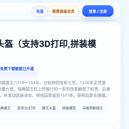
充值
续费高级会员
登录 / 注册
盔（支持3D打印,拼装模
免费下载额度已开通
挪威国王(1319～1343)，分别称四世和七世。1336年正式登
称哈康六世。瑞典国王任上所推行的一系列改革触怒了权贵，后者
，并发动武装进攻，将他囚禁直到1371年。获释后即去挪威。
瑞典国王
支持3D打印
国王头盔
拼装模型
马格努斯国王