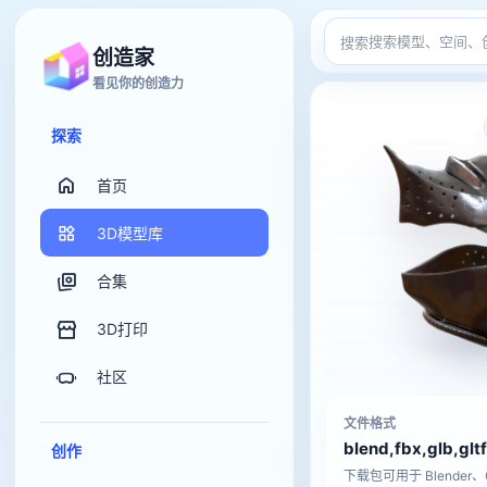
搜索
创造家
看见你的创造力
探索
首页
3D模型库
合集
3D打印
社区
文件格式
blend,fbx,glb,gltf
创作
下载包可用于 Blender、C4