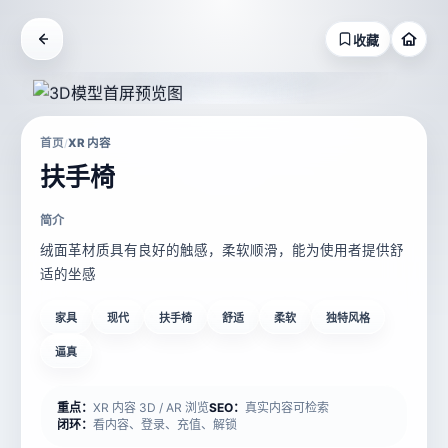
收藏
首页
XR 内容
/
扶手椅
简介
绒面革材质具有良好的触感，柔软顺滑，能为使用者提供舒
适的坐感
家具
现代
扶手椅
舒适
柔软
独特风格
逼真
重点：
XR 内容 3D / AR 浏览
SEO：
真实内容可检索
闭环：
看内容、登录、充值、解锁