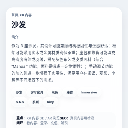
首页
XR 内容
/
沙发
简介
作为 3 座沙发，其设计可能兼顾结构稳固性与坐感舒适：框
架可能采用实木或金属材质确保承重；座包和靠背可能填充
高密度海绵或羽绒，搭配灰色布艺或皮质面料（结合
“Manual” 功能，面料需具备一定耐磨性）；手动调节功能
的加入则进一步增强了实用性，满足用户在阅读、观影、小
憩等不同场景下的需求。
Inmersivo
沙发
客厅家具
灰色
座位
S.A.S
Rivy
系列
重点：
XR 内容 3D / AR 浏览
SEO：
真实内容可检索
闭环：
看内容、登录、充值、解锁