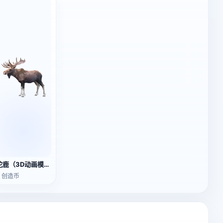
驼鹿（3D动画模型）
3 创造币