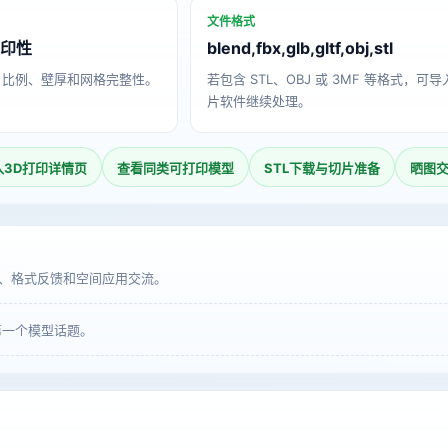
文件格式
打印性
blend,fbx,glb,gltf,obj,stl
、比例、壁厚和网格完整性。
若包含 STL、OBJ 或 3MF 等格式，可
片软件继续处理。
入3D打印详情页
查看同类可打印模型
STL下载与切片准备
晒图
、格式反馈和空间应用交流。
第一个模型话题。