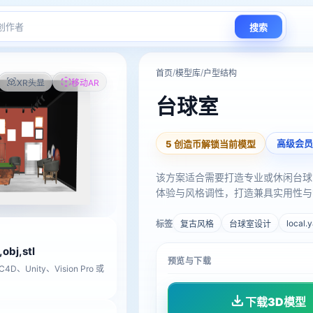
搜索
/
/
首页
模型库
户型结构
XR头显
移动AR
台球室
高级会员
5 创造币解锁当前模型
该方案适合需要打造专业或休闲台球空间
体验与风格调性，打造兼具实用性与
local.
标签
复古风格
台球室设计
,obj,stl
预览与下载
D、Unity、Vision Pro 或
下载3D模型