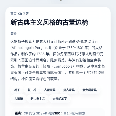
首页
XR 内容
/
新古典主义风格的古董边椅
简介
这把椅子被认为是意大利设计师米开朗基罗·佩尔戈莱西
(Michelangelo Pergolesi)（活跃于 1760-1801 年）的风格
作品，制作于约 1785 年。佩尔戈莱西以其将意大利奇幻元
素引入英国设计而闻名。雕刻精美，并涂有彩绘和金色装
饰。椅背由交叉的丰饶角（cornucopia）构成，从中生出怪
兽头像（可能是狮鹫或海豚头像），并衔着一个伞状的顶篷
结构。椅面覆盖着绿色的软垫。
椅子
复古椅
古董家具
复古家具
意大利家具
古董椅
新古典主义
米开朗基罗
重点：
XR 内容 3D / AR 浏览
SEO：
真实内容可检索