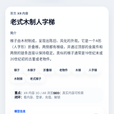
首页
XR 内容
/
老式木制人字梯
简介
梯子由木材制成，呈现出陈旧、风化的外观。它是一个A形
（人字形）折叠梯，两侧都有梯级，并通过顶部的金属件和
两侧的链条连接以保持稳定。类似的梯子通常是19世纪末或
20世纪初的古董或老物件。
梯子
木梯子
折叠梯
老物件
木梯
人字梯
木制梯
老式梯子
重点：
XR 内容 3D / AR 浏览
SEO：
真实内容可检索
闭环：
看内容、登录、充值、解锁
模型信息