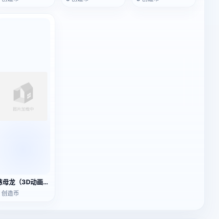
慈母龙（3D动画模型）
3 创造币