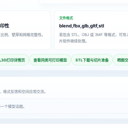
文件格式
打印性
blend,fbx,glb,gltf,stl
、比例、壁厚和网格完整性。
若包含 STL、OBJ 或 3MF 等格式，可
片软件继续处理。
入3D打印详情页
查看同类可打印模型
STL下载与切片准备
晒图
、格式反馈和空间应用交流。
第一个模型话题。