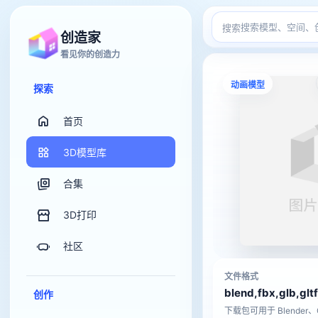
搜索
创造家
看见你的创造力
动画模型
探索
首页
3D模型库
合集
3D打印
社区
文件格式
blend,fbx,glb,gltf
创作
下载包可用于 Blender、C4