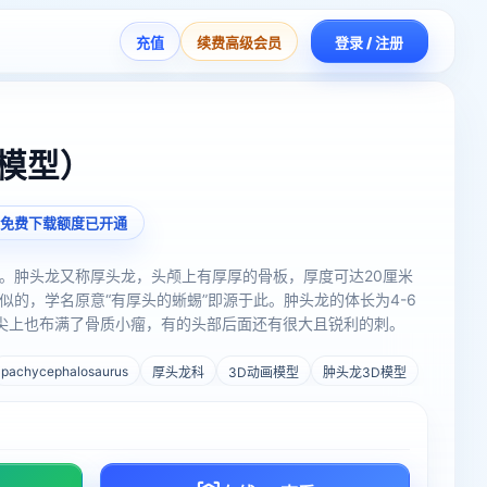
充值
续费高级会员
登录 / 注册
画模型）
免费下载额度已开通
。肿头龙又称厚头龙，头颅上有厚厚的骨板，厚度可达20厘米
的，学名原意“有厚头的蜥蜴”即源于此。肿头龙的体长为4-6
和鼻尖上也布满了骨质小瘤，有的头部后面还有很大且锐利的刺。
pachycephalosaurus
厚头龙科
3D动画模型
肿头龙3D模型