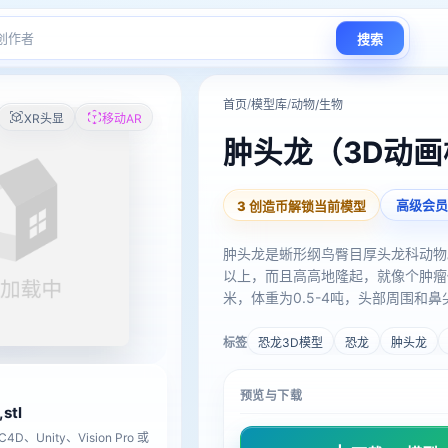
搜索
/
/
首页
模型库
动物/生物
XR头显
移动AR
肿头龙（3D动
高级会员
3 创造币解锁当前模型
肿头龙是蜥形纲鸟臀目厚头龙科动物
以上，而且高高地隆起，就像个肿瘤似
米，体重为0.5-4吨，头部周围
标签
恐龙3D模型
恐龙
肿头龙
预览与下载
,stl
D、Unity、Vision Pro 或