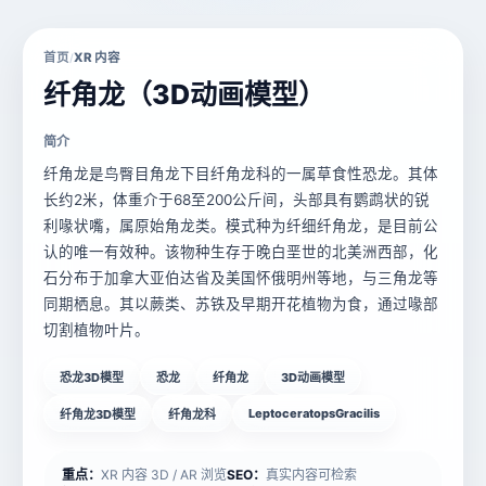
首页
XR 内容
/
纤角龙（3D动画模型）
简介
纤角龙是鸟臀目角龙下目纤角龙科的一属草食性恐龙。其体
长约2米，体重介于68至200公斤间，头部具有鹦鹉状的锐
利喙状嘴，属原始角龙类。模式种为纤细纤角龙，是目前公
认的唯一有效种。该物种生存于晚白垩世的北美洲西部，化
石分布于加拿大亚伯达省及美国怀俄明州等地，与三角龙等
同期栖息。其以蕨类、苏铁及早期开花植物为食，通过喙部
切割植物叶片。
恐龙3D模型
恐龙
纤角龙
3D动画模型
LeptoceratopsGracilis
纤角龙3D模型
纤角龙科
重点：
XR 内容 3D / AR 浏览
SEO：
真实内容可检索