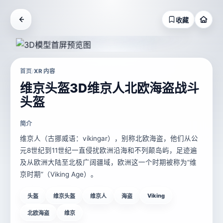
收藏
首页
XR 内容
/
维京头盔3D维京人北欧海盗战斗
头盔
简介
维京人（古挪威语：víkingar），别称北欧海盗，他们从公
元8世纪到11世纪一直侵扰欧洲沿海和不列颠岛屿，足迹遍
及从欧洲大陆至北极广阔疆域，欧洲这一个时期被称为“维
京时期”（Viking Age）。
Viking
头盔
维京头盔
维京人
海盗
北欧海盗
维京